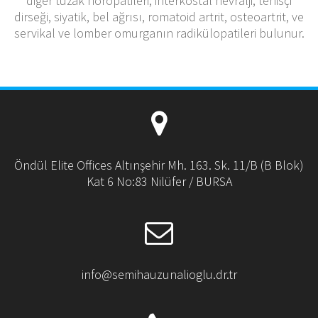
diğer tuzak nöropatileri, interkostal nevralji, tenisçi
dirseği, siyatik, bel ağrısı, romatoid artrit, osteoartrit, ve
servikal ve lomber omurganın radikülopatileri bulunur.
Öndül Elite Offices Altınşehir Mh. 163. Sk. 11/B (B Blok)
Kat 6 No:83 Nilüfer / BURSA
info@semihauzunalioglu.dr.tr