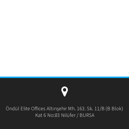
Öndül Elite Offices Altınşehir Mh. 163. Sk. 11/B (B Blok)
Kat 6 No:83 Nilüfer / BURSA